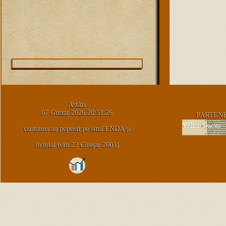
Astăzi
07 Gustar 2026 20:51:26
PARTEN
vizitatori au poposit pe situl ENDA şi
în total (din 23 Cireşar 2003)