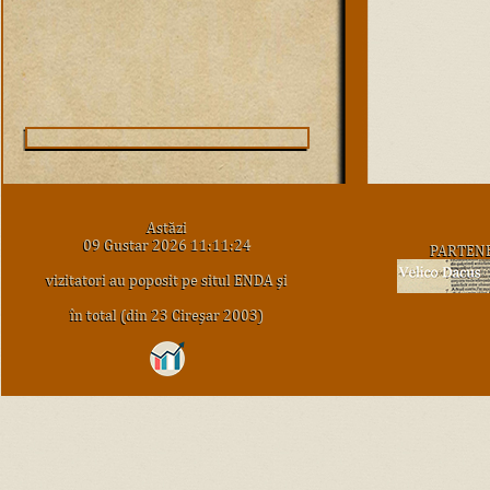
Astăzi
09 Gustar 2026 11:11:24
PARTEN
vizitatori au poposit pe situl ENDA şi
în total (din 23 Cireşar 2003)