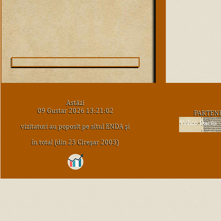
Astăzi
09 Gustar 2026 13:21:02
PARTEN
vizitatori au poposit pe situl ENDA şi
în total (din 23 Cireşar 2003)