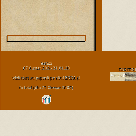
Astăzi
07 Gustar 2026 21:01:20
PARTEN
vizitatori au poposit pe situl ENDA şi
în total (din 23 Cireşar 2003)