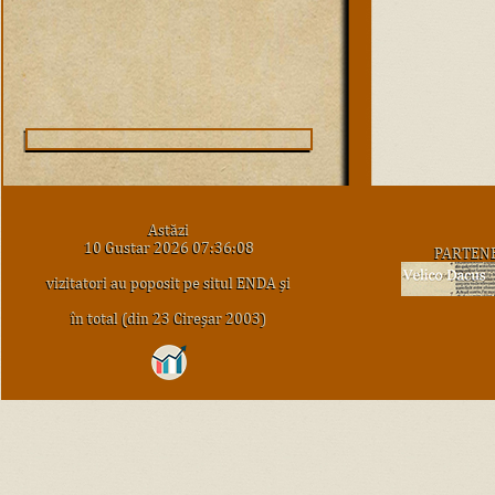
Astăzi
10 Gustar 2026 07:36:08
PARTEN
vizitatori au poposit pe situl ENDA şi
în total (din 23 Cireşar 2003)