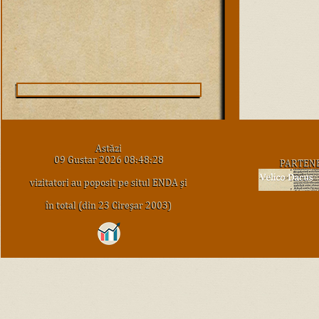
Astăzi
09 Gustar 2026 08:48:28
PARTEN
vizitatori au poposit pe situl ENDA şi
în total (din 23 Cireşar 2003)