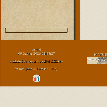
Astăzi
09 Gustar 2026 01:53:27
PARTEN
vizitatori au poposit pe situl ENDA şi
în total (din 23 Cireşar 2003)