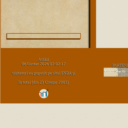
Astăzi
06 Gustar 2026 07:02:17
PARTEN
vizitatori au poposit pe situl ENDA şi
în total (din 23 Cireşar 2003)