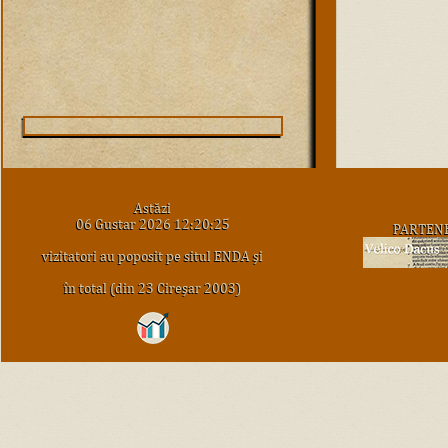
Astăzi
06 Gustar 2026 12:20:25
PARTEN
vizitatori au poposit pe situl ENDA şi
în total (din 23 Cireşar 2003)