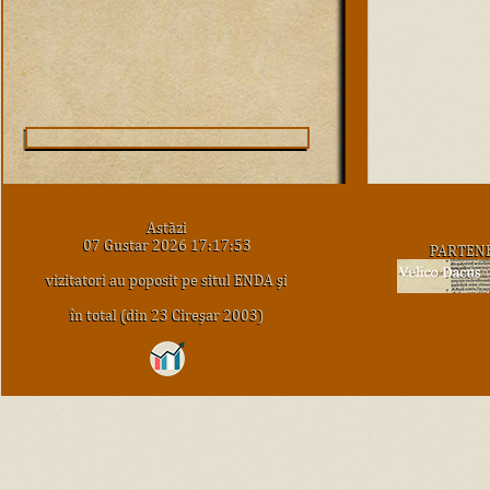
Astăzi
07 Gustar 2026 17:17:53
PARTEN
vizitatori au poposit pe situl ENDA şi
în total (din 23 Cireşar 2003)