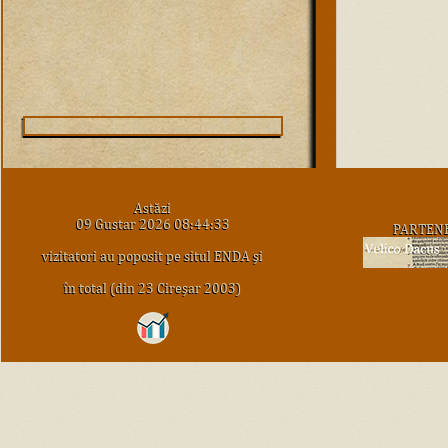
Astăzi
09 Gustar 2026 08:44:33
PARTEN
vizitatori au poposit pe situl ENDA şi
în total (din 23 Cireşar 2003)