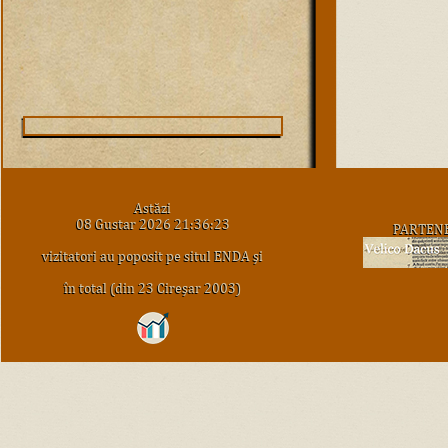
Astăzi
08 Gustar 2026 21:36:23
PARTEN
vizitatori au poposit pe situl ENDA şi
în total (din 23 Cireşar 2003)