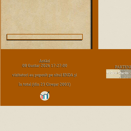
Astăzi
08 Gustar 2026 17:27:00
PARTEN
vizitatori au poposit pe situl ENDA şi
în total (din 23 Cireşar 2003)