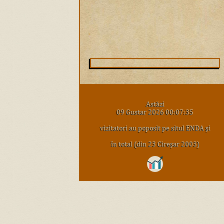
Astăzi
09 Gustar 2026 00:07:35
vizitatori au poposit pe situl ENDA şi
în total (din 23 Cireşar 2003)