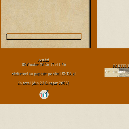
Astăzi
08 Gustar 2026 17:41:36
PARTEN
vizitatori au poposit pe situl ENDA şi
în total (din 23 Cireşar 2003)