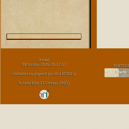
Astăzi
08 Gustar 2026 20:27:17
PARTEN
vizitatori au poposit pe situl ENDA şi
în total (din 23 Cireşar 2003)