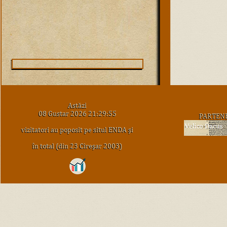
Astăzi
08 Gustar 2026 21:29:55
PARTEN
vizitatori au poposit pe situl ENDA şi
în total (din 23 Cireşar 2003)