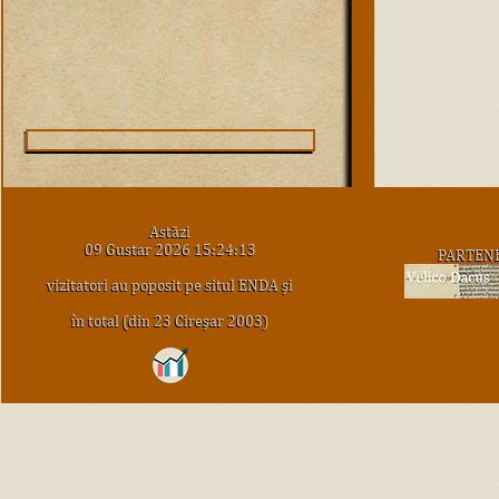
Astăzi
09 Gustar 2026 15:24:13
PARTEN
vizitatori au poposit pe situl ENDA şi
în total (din 23 Cireşar 2003)