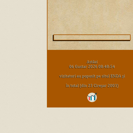
Astăzi
06 Gustar 2026 08:48:54
vizitatori au poposit pe situl ENDA şi
în total (din 23 Cireşar 2003)