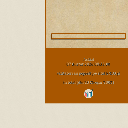
Astăzi
07 Gustar 2026 08:33:00
vizitatori au poposit pe situl ENDA şi
în total (din 23 Cireşar 2003)