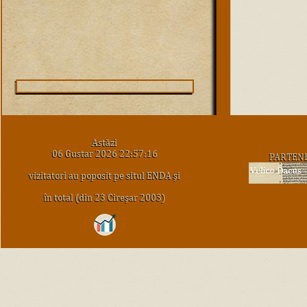
Astăzi
06 Gustar 2026 22:57:16
PARTEN
vizitatori au poposit pe situl ENDA şi
în total (din 23 Cireşar 2003)