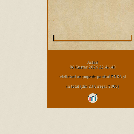
Astăzi
06 Gustar 2026 22:46:40
vizitatori au poposit pe situl ENDA şi
în total (din 23 Cireşar 2003)