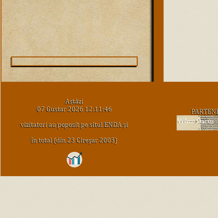
Astăzi
07 Gustar 2026 12:11:46
PARTEN
vizitatori au poposit pe situl ENDA şi
în total (din 23 Cireşar 2003)