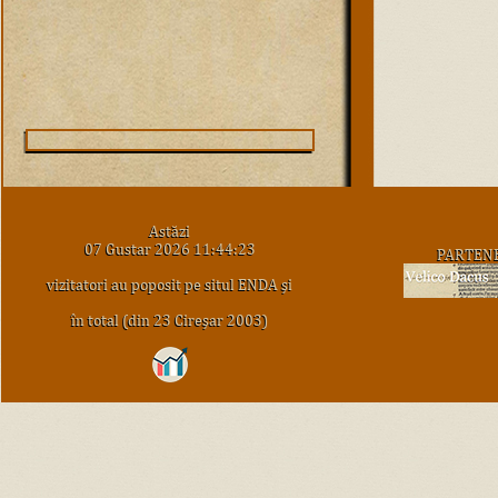
Astăzi
07 Gustar 2026 11:44:23
PARTEN
vizitatori au poposit pe situl ENDA şi
în total (din 23 Cireşar 2003)