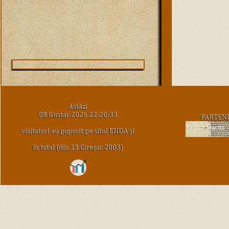
Astăzi
08 Gustar 2026 22:20:33
PARTEN
vizitatori au poposit pe situl ENDA şi
în total (din 23 Cireşar 2003)