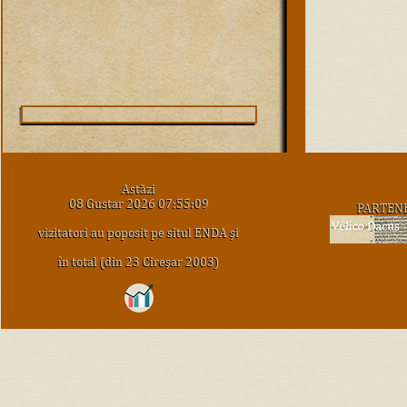
Astăzi
08 Gustar 2026 07:55:09
PARTEN
vizitatori au poposit pe situl ENDA şi
în total (din 23 Cireşar 2003)