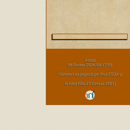
Astăzi
06 Gustar 2026 08:17:09
vizitatori au poposit pe situl ENDA şi
în total (din 23 Cireşar 2003)