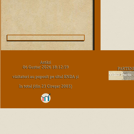
Astăzi
06 Gustar 2026 18:12:59
PARTEN
vizitatori au poposit pe situl ENDA şi
în total (din 23 Cireşar 2003)