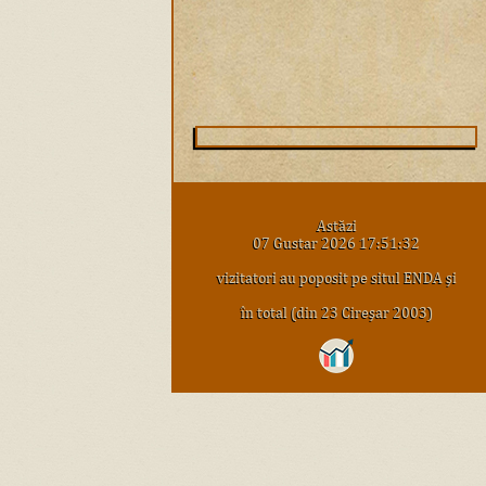
Astăzi
07 Gustar 2026 17:51:32
vizitatori au poposit pe situl ENDA şi
în total (din 23 Cireşar 2003)