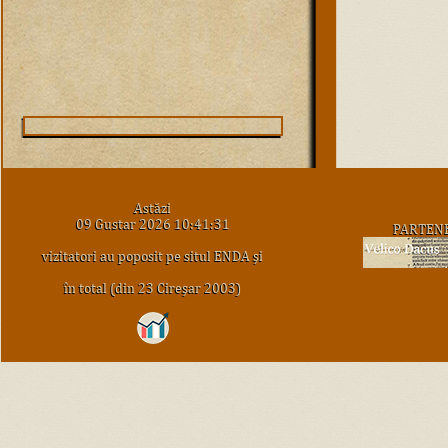
Astăzi
09 Gustar 2026 10:41:31
PARTEN
vizitatori au poposit pe situl ENDA şi
în total (din 23 Cireşar 2003)