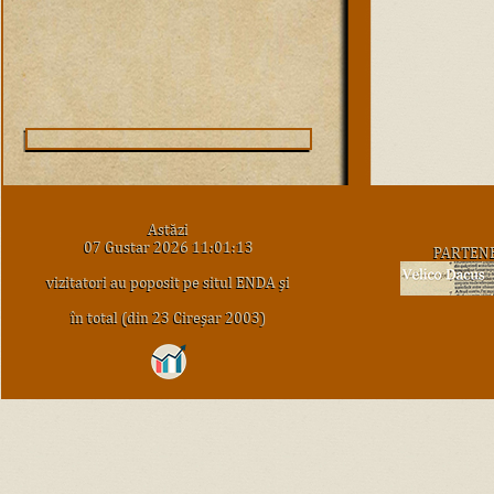
Astăzi
07 Gustar 2026 11:01:13
PARTEN
vizitatori au poposit pe situl ENDA şi
în total (din 23 Cireşar 2003)