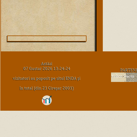
Astăzi
07 Gustar 2026 13:24:24
PARTEN
vizitatori au poposit pe situl ENDA şi
în total (din 23 Cireşar 2003)