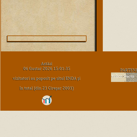
Astăzi
06 Gustar 2026 15:01:35
PARTEN
vizitatori au poposit pe situl ENDA şi
în total (din 23 Cireşar 2003)