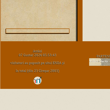
Astăzi
07 Gustar 2026 05:53:43
PARTEN
vizitatori au poposit pe situl ENDA şi
în total (din 23 Cireşar 2003)