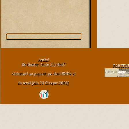
Astăzi
06 Gustar 2026 22:18:07
PARTEN
vizitatori au poposit pe situl ENDA şi
în total (din 23 Cireşar 2003)