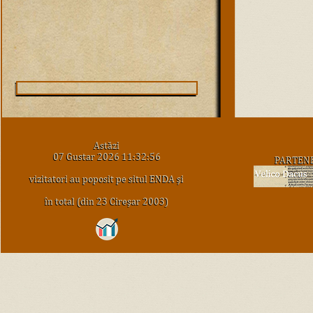
Astăzi
07 Gustar 2026 11:32:56
PARTEN
vizitatori au poposit pe situl ENDA şi
în total (din 23 Cireşar 2003)