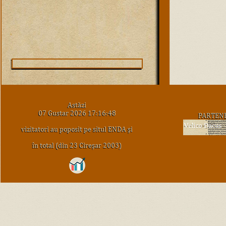
Astăzi
07 Gustar 2026 17:16:48
PARTEN
vizitatori au poposit pe situl ENDA şi
în total (din 23 Cireşar 2003)