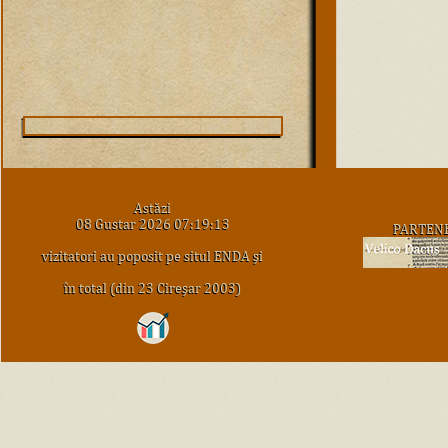
Astăzi
08 Gustar 2026 07:19:13
PARTEN
vizitatori au poposit pe situl ENDA şi
în total (din 23 Cireşar 2003)