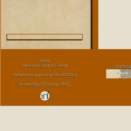
Astăzi
08 Gustar 2026 05:58:48
PARTEN
vizitatori au poposit pe situl ENDA şi
în total (din 23 Cireşar 2003)