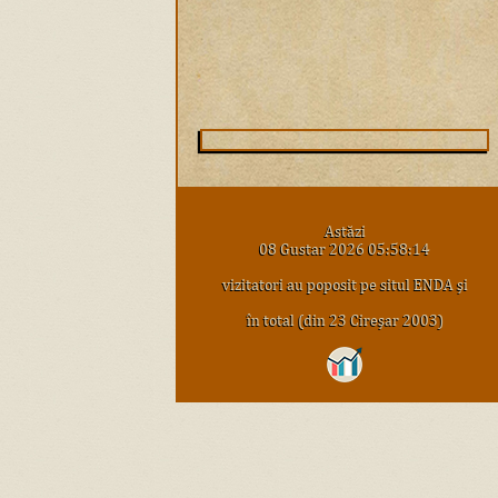
Astăzi
08 Gustar 2026 05:58:14
vizitatori au poposit pe situl ENDA şi
în total (din 23 Cireşar 2003)