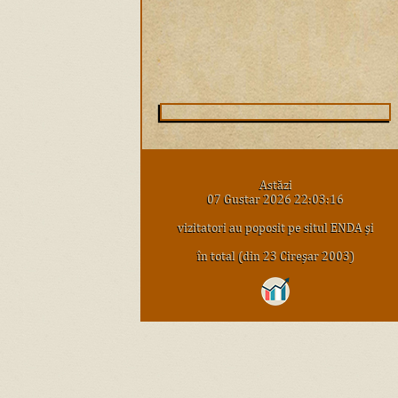
Astăzi
07 Gustar 2026 22:03:16
vizitatori au poposit pe situl ENDA şi
în total (din 23 Cireşar 2003)