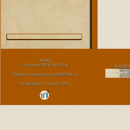
Astăzi
06 Gustar 2026 14:05:58
PARTEN
vizitatori au poposit pe situl ENDA şi
în total (din 23 Cireşar 2003)