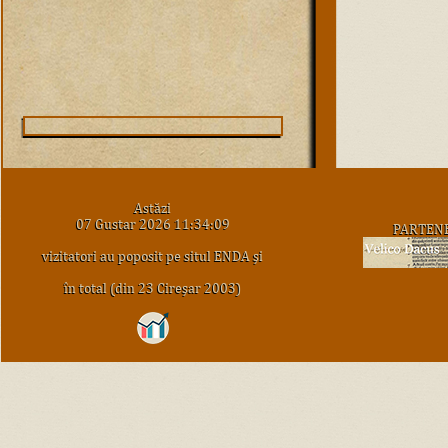
Astăzi
07 Gustar 2026 11:34:09
PARTEN
vizitatori au poposit pe situl ENDA şi
în total (din 23 Cireşar 2003)