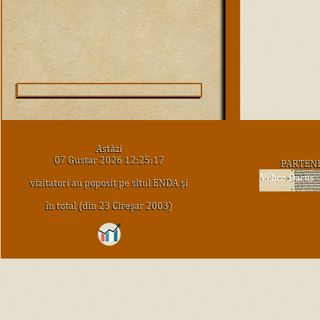
Astăzi
07 Gustar 2026 12:25:17
PARTEN
vizitatori au poposit pe situl ENDA şi
în total (din 23 Cireşar 2003)