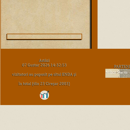
Astăzi
07 Gustar 2026 14:32:53
PARTEN
vizitatori au poposit pe situl ENDA şi
în total (din 23 Cireşar 2003)