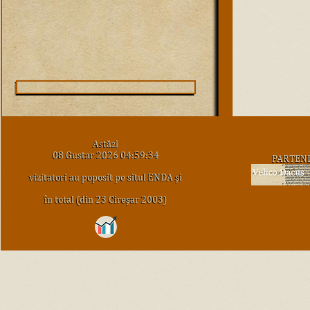
Astăzi
08 Gustar 2026 04:59:34
PARTEN
vizitatori au poposit pe situl ENDA şi
în total (din 23 Cireşar 2003)