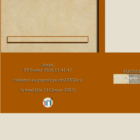
Astăzi
09 Gustar 2026 15:41:47
PARTEN
vizitatori au poposit pe situl ENDA şi
în total (din 23 Cireşar 2003)