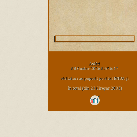
Astăzi
08 Gustar 2026 04:56:17
vizitatori au poposit pe situl ENDA şi
în total (din 23 Cireşar 2003)