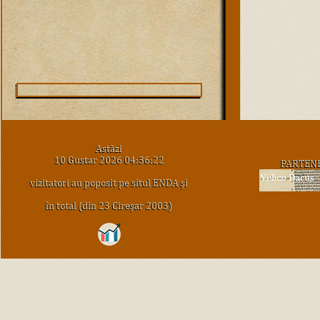
Astăzi
10 Gustar 2026 04:36:22
PARTEN
vizitatori au poposit pe situl ENDA şi
în total (din 23 Cireşar 2003)