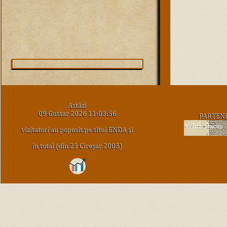
Astăzi
09 Gustar 2026 11:03:56
PARTEN
vizitatori au poposit pe situl ENDA şi
în total (din 23 Cireşar 2003)